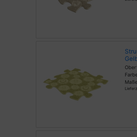
Stru
Gelb
Ober
Farbe
Maße
Liefer