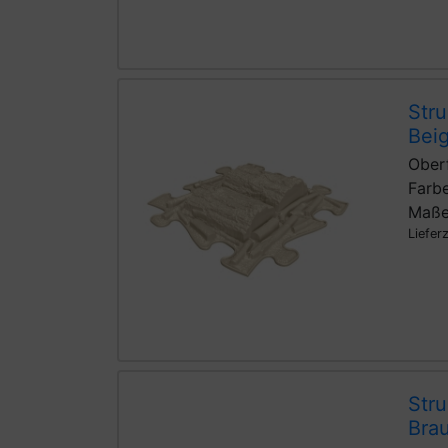
Str
Bei
Oberf
Farbe
Maße
Liefer
Str
Bra