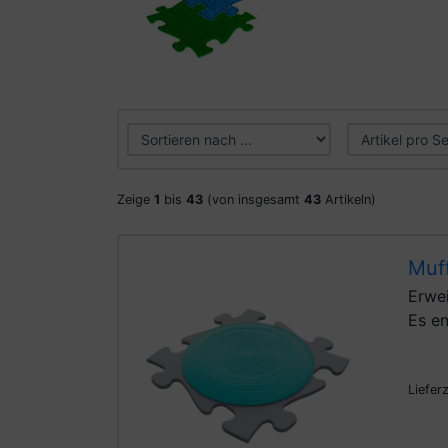
Zeige
1
bis
43
(von insgesamt
43
Artikeln)
Muff
Erwei
Es en
Liefer