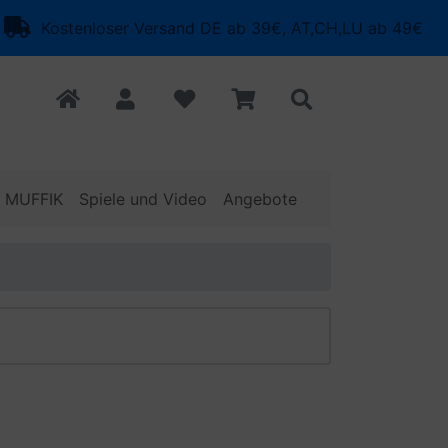
Kostenloser Versand DE ab 39€, AT,CH,LU ab 49€
o MUFFIK
Spiele und Video
Angebote