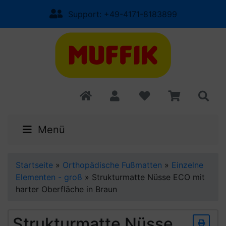
Support: +49-4171-8183899
Menü
Startseite
»
Orthopädische Fußmatten
»
Einzelne
Elementen - groß
»
Strukturmatte Nüsse ECO mit
harter Oberfläche in Braun
Strukturmatte Nüsse