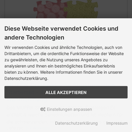
Diese Webseite verwendet Cookies und
andere Technologien
Wir verwenden Cookies und ähnliche Technologien, auch von
Drittanbietern, um die ordentliche Funktionsweise der Website
zu gewährleisten, die Nutzung unseres Angebotes zu
analysieren und Ihnen ein bestmögliches Einkaufserlebnis
bieten zu können. Weitere Informationen finden Sie in unserer
Datenschutzerklärung.
MUFFIK Orthopädische Strukturmatten
Starterset - 4 Teile für taktile
ALLE AKZEPTIEREN
Wahrnehmung
Das MUFFIK Starterset ist ideal für Einsteiger! Es
Einstellungen anpassen
enthält 4 weiche Sensorikmatten und ist insofern für
die schmerzenden, müden Füße besonders geeignet.
Datenschutzerklärung
Impressum
Lieferzeit:
3-7 Werktage