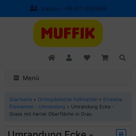
Support: +49-4171-8183899
Menü
Startseite
»
Orthopädische Fußmatten
»
Einzelne
Elementen - Umrandung
»
Umrandung Ecke -
Grass mit harter Oberfläche in Grau
Umrandung Ecke -