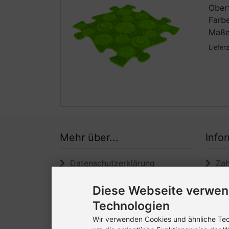
Ober
Farbe
Maße
Liefer
Mehr über...
Info
Datenschutzerklärung
Zahl
Unsere AGB
Muff
Diese Webseite verwen
Impressum
Technologien
Wide
Wider
Wir verwenden Cookies und ähnliche Tech
Die orthopädischen MUFFIK-