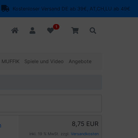
Kostenloser Versand DE ab 39€, AT,CH,LU ab 49€
1
o MUFFIK
Spiele und Video
Angebote
8,75 EUR
n
inkl. 19 % MwSt. zzgl.
Versandkosten