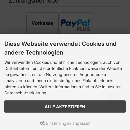
Diese Webseite verwendet Cookies und
andere Technologien
Newsletter-Anmeldung
Wir verwenden Cookies und ähnliche Technologien, auch von
E-Mail-Adresse:
Drittanbietern, um die ordentliche Funktionsweise der Website
zu gewährleisten, die Nutzung unseres Angebotes zu
analysieren und Ihnen ein bestmögliches Einkaufserlebnis
bieten zu können. Weitere Informationen finden Sie in unserer
Der Newsletter kann jederzeit hier oder in Ihrem Kundenkonto
Datenschutzerklärung.
abbestellt werden.
ALLE AKZEPTIEREN
MUFFIK © 2026 | Template © 2026 by Karl
Einstellungen anpassen
mod
ified eCommerce Shopsoftware © 2009-2026