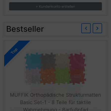
» Kundenkonto erstellen
Zurü
We
Bestseller
Top
MUFFIK Orthopädische Strukturmatten
Basic Set-1 - 8 Teile für taktile
Wahrnehmung - Barfußpfad