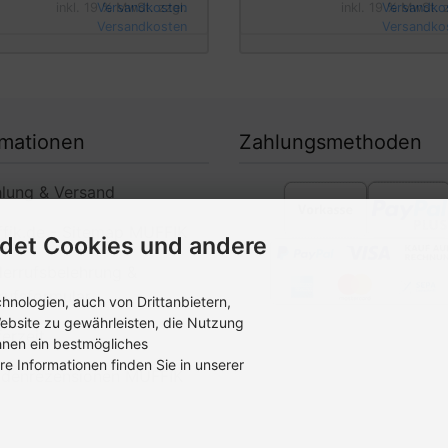
Versandkosten
Versandko
rmationen
Zahlungsmethoden
ung & Versand
ik.de - Sitemap MUFFIK
det Cookies und andere
rrufsbelehrung &
rufsformular
nologien, auch von Drittanbietern,
erzeit
ebsite zu gewährleisten, die Nutzung
hnen ein bestmögliches
denrezensionen MUFFIK
re Informationen finden Sie in unserer