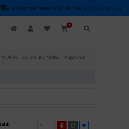
Kostenloser Versand DE ab 39€, AT,CH,LU ab 49€
1
o MUFFIK
Spiele und Video
Angebote
zahl: