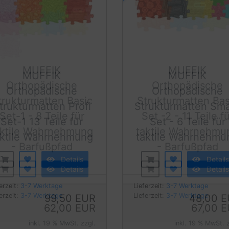
MUFFIK
MUFFIK
Orthopädische
Orthopädische
trukturmatten Profi
Strukturmatten Sma
Set-1 13 Teile für
Set - 6 Teile für
aktile Wahrnehmung
taktile Wahrnehmu
Details
Details
erzeit:
3-7 Werktage
Lieferzeit:
3-7 Werktage
99,50 EUR
48,00 
inkl. 19 % MwSt. zzgl.
inkl. 19 % MwSt. 