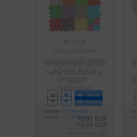
Strukturmatte Igel mit
S
harte Oberfläche in
Gelb
t
Details
Lieferzeit:
3-7 Werktage
Lief
10,95 EUR
inkl. 19 % MwSt. zzgl.