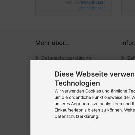
Versandkosten
Mehr über...
Info
Datenschutzerklärung
Zahl
Unsere AGB
Muff
Diese Webseite verwen
Impressum
Wide
Technologien
Wider
Die orthopädischen MUFFIK-
Wir verwenden Cookies und ähnliche Tech
Matten
Lief
um die ordentliche Funktionsweise der W
unseres Angebotes zu analysieren und I
Kontakt
Kun
Einkaufserlebnis bieten zu können. Weite
Datenschutzerklärung.
Cookie Einstellungen