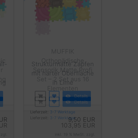
ll-
Strukturmatte Zapfen
mit harter Oberfläche
ng
in Lime
Details
Lieferzeit:
3-7 Werktage
EUR
9,50 EUR
zzgl.
inkl. 19 % MwSt. zzgl.