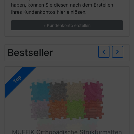
haben, können Sie diesen nach dem Erstellen
Ihres Kundenkontos hier einlösen.
» Kundenkonto erstellen
Zurü
We
Bestseller
Top
MUFFIK Orthopädische Strukturmatten