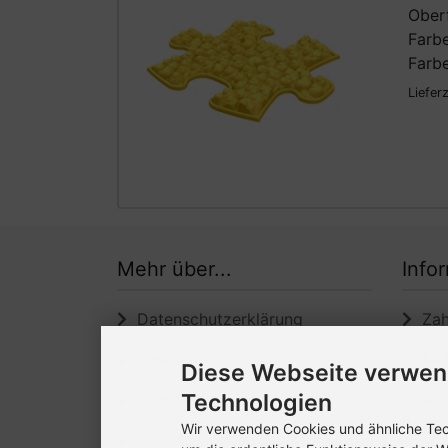
Ober
Farbe
Farbe
Liefer
Mehr über...
Info
Datenschutzerklärung
Zahl
Unsere AGB
Muff
Diese Webseite verwen
Impressum
Technologien
Wide
Wider
Wir verwenden Cookies und ähnliche Tech
Die orthopädischen MUFFIK-