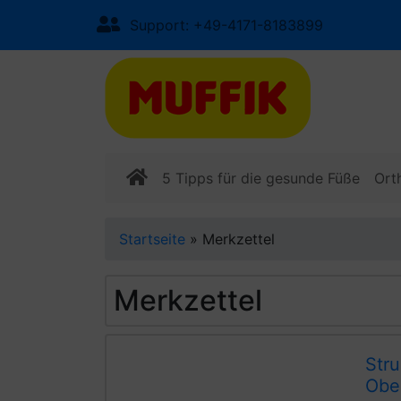
Support: +49-4171-8183899
5 Tipps für die gesunde Füße
Ort
Startseite
»
Merkzettel
Merkzettel
Str
Ober