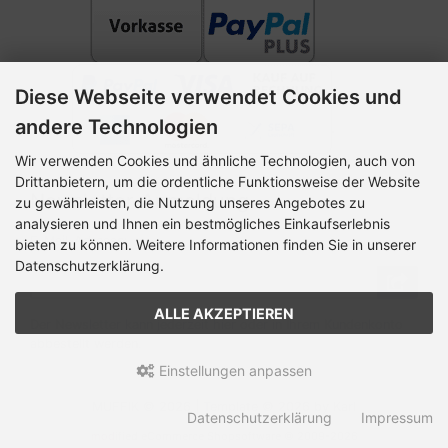
Diese Webseite verwendet Cookies und
andere Technologien
Wir verwenden Cookies und ähnliche Technologien, auch von
Drittanbietern, um die ordentliche Funktionsweise der Website
Newsletter-Anmeldung
zu gewährleisten, die Nutzung unseres Angebotes zu
analysieren und Ihnen ein bestmögliches Einkaufserlebnis
E-Mail-Adresse:
bieten zu können. Weitere Informationen finden Sie in unserer
Datenschutzerklärung.
ALLE AKZEPTIEREN
Der Newsletter kann jederzeit hier oder in Ihrem Kundenkonto
abbestellt werden.
Einstellungen anpassen
MUFFIK © 2026 | Template © 2026 by Karl
Datenschutzerklärung
Impressum
mod
ified eCommerce Shopsoftware © 2009-2026